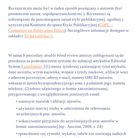
Recenzent nie może być w żaden sposób powiązany z autorem (być
promotorem autora, współpracownikiem etc.). Recenzenci są
zobowiązani do przestrzegania zasad etyki publikacyjnej, zgodnej z
wytycznymi Komitetu do spraw Etyki Publikacyjnej (
COPE –
Committee on Publication Ethics
). Szczegółowe informacje dostępne w
zakładce
Etyka publikacji
.
W ramach procedury
double blind review
autorzy zobligowani są do
przesłania za pośrednictwem systemu do submisji artykułów Editorial
System [
zasubmituj
] (1) strony tytułowej zawierającej tytuł artykułu,
dane autorów, w tym nazwiska, stopnie i tytuły naukowe, afiliacje wraz
z adresem pocztowym, adresy e-mail, numery ORCID autorów,
wskazanie autora korespondencyjnego wraz z podaniem jego numeru
telefonu; (2) tekstu właściwego w formie zanonimizowanej,
przygotowanego z uwzględnieniem poniższych zasad:
• usunięcie nazwisk i afiliacji autorów,
• używanie trzeciej osoby w odniesieniu do referowania
wcześniejszych prac autorów,
• wskazywanie przypisów do wcześniejszych prac autorów w
formie zanonimizowanej (np.: Anonim, 2009, s. 24)
• sprawdzenie czy rysunki, wykresy, tabele nie zawierają żadnych