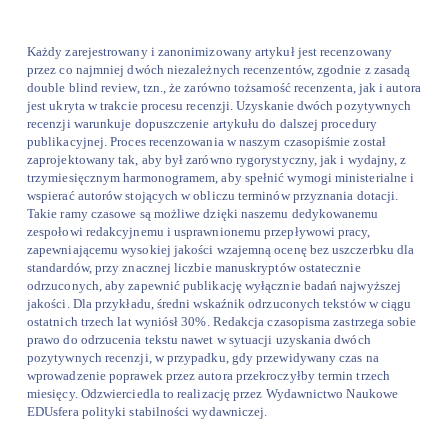
Każdy zarejestrowany i zanonimizowany artykuł jest recenzowany
przez co najmniej dwóch niezależnych recenzentów, zgodnie z zasadą
double blind review, tzn., że zarówno tożsamość recenzenta, jak i autora
jest ukryta w trakcie procesu recenzji. Uzyskanie dwóch pozytywnych
recenzji warunkuje dopuszczenie artykułu do dalszej procedury
publikacyjnej. Proces recenzowania w naszym czasopiśmie został
zaprojektowany tak, aby był zarówno rygorystyczny, jak i wydajny, z
trzymiesięcznym harmonogramem, aby spełnić wymogi ministerialne i
wspierać autorów stojących w obliczu terminów przyznania dotacji.
Takie ramy czasowe są możliwe dzięki naszemu dedykowanemu
zespołowi redakcyjnemu i usprawnionemu przepływowi pracy,
zapewniającemu wysokiej jakości wzajemną ocenę bez uszczerbku dla
standardów, przy znacznej liczbie manuskryptów ostatecznie
odrzuconych, aby zapewnić publikację wyłącznie badań najwyższej
jakości. Dla przykładu, średni wskaźnik odrzuconych tekstów w ciągu
ostatnich trzech lat wyniósł 30%. Redakcja czasopisma zastrzega sobie
prawo do odrzucenia tekstu nawet w sytuacji uzyskania dwóch
pozytywnych recenzji, w przypadku, gdy przewidywany czas na
wprowadzenie poprawek przez autora przekroczyłby termin trzech
miesięcy. Odzwierciedla to realizację przez Wydawnictwo Naukowe
EDUsfera polityki stabilności wydawniczej.