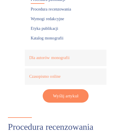
Procedura recenzowania
Wymogi redakcyjne
Etyka publikacji
Katalog monografii
Dla autorów monografii
Procedura wydawnicza
Czasopismo online
Etyka publikacji
Opłaty wydawnicze
Wyślij artykuł
Procedura recenzowania