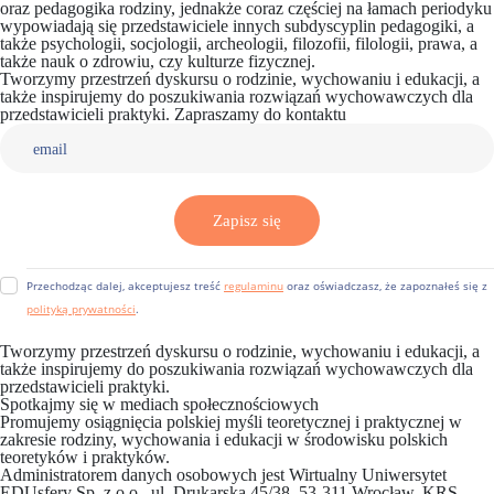
oraz pedagogika rodziny, jednakże coraz częściej na łamach periodyku
wypowiadają się przedstawiciele innych subdyscyplin pedagogiki, a
także psychologii, socjologii, archeologii, filozofii, filologii, prawa, a
także nauk o zdrowiu, czy kulturze fizycznej.
Tworzymy przestrzeń dyskursu o rodzinie, wychowaniu i edukacji, a
także inspirujemy do poszukiwania rozwiązań wychowawczych dla
przedstawicieli praktyki.
Zapraszamy do kontaktu
Kontakt
Zapisz się
Przechodząc dalej, akceptujesz treść
regulaminu
oraz oświadczasz, że zapoznałeś się z
polityką prywatności
.
Tworzymy przestrzeń dyskursu o rodzinie, wychowaniu i edukacji, a
także inspirujemy do poszukiwania rozwiązań wychowawczych dla
przedstawicieli praktyki.
Spotkajmy się w mediach społecznościowych
Promujemy osiągnięcia polskiej myśli teoretycznej i praktycznej w
zakresie rodziny, wychowania i edukacji w środowisku polskich
teoretyków i praktyków.
Administratorem danych osobowych jest Wirtualny Uniwersytet
EDUsfery Sp. z o.o., ul. Drukarska 45/38, 53-311 Wrocław, KRS