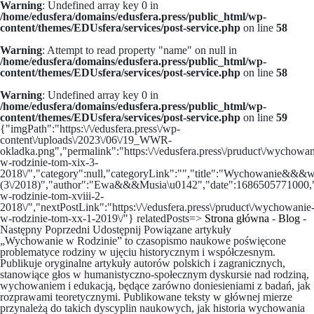
Warning
: Undefined array key 0 in
/home/edusfera/domains/edusfera.press/public_html/wp-
content/themes/EDUsfera/services/post-service.php
on line
58
Warning
: Attempt to read property "name" on null in
/home/edusfera/domains/edusfera.press/public_html/wp-
content/themes/EDUsfera/services/post-service.php
on line
58
Warning
: Undefined array key 0 in
/home/edusfera/domains/edusfera.press/public_html/wp-
content/themes/EDUsfera/services/post-service.php
on line
59
{"imgPath":"https:\/\/edusfera.press\/wp-
content\/uploads\/2023\/06\/19_WWR-
okladka.png","permalink":"https:\/\/edusfera.press\/pruduct\/wychowan
w-rodzinie-tom-xix-3-
2018\/","category":null,"categoryLink":"","title":"Wychow
(3\/2018)","author":"Ewa&&&Musia\u0142","date":1686505771000,"pre
w-rodzinie-tom-xviii-2-
2018\/","nextPostLink":"https:\/\/edusfera.press\/pruduct\/wychowanie
w-rodzinie-tom-xx-1-2019\/"} relatedPosts=>
Strona główna
-
Blog
-
Następny
Poprzedni
Udostępnij
Powiązane artykuły
„Wychowanie w Rodzinie” to czasopismo naukowe poświęcone
problematyce rodziny w ujęciu historycznym i współczesnym.
Publikuje oryginalne artykuły autorów polskich i zagranicznych,
stanowiące głos w humanistyczno-społecznym dyskursie nad rodziną,
wychowaniem i edukacją, będące zarówno doniesieniami z badań, jak
rozprawami teoretycznymi. Publikowane teksty w głównej mierze
przynależą do takich dyscyplin naukowych, jak historia wychowania